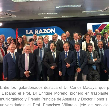
Entre los galardonados destaca el Dr. Carlos Macaya, que p
España; el Prof. Dr Enrique Moreno, pionero en trasplante h
multiorgánico y Premio Príncipe de Asturias y Doctor Honori
universidades; el Prof. Francisco Villarejo, jefe de servici