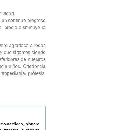
tividad .
n un continuo progreso
l precio disminuye la
vero agradece a todos
 y que sigamos siendo
referidores de nuestros
ncia niños, Ortodoncia
topediatría, prótesis,
estomatólogo, pionero
 impartir la técnica