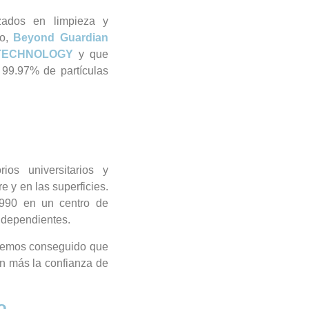
zados en limpieza y
co,
Beyond Guardian
 TECHNOLOGY
y que
l 99.97% de partículas
ios universitarios y
e y en las superficies.
990 en un centro de
ndependientes.
 hemos conseguido que
n más la confianza de
o.