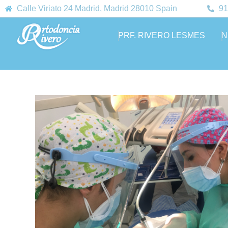
Calle Viriato 24 Madrid, Madrid 28010 Spain
91
PRF. RIVERO LESMES
N