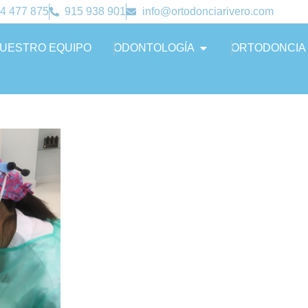
4 477 875
915 938 901
info@ortodonciarivero.com
UESTRO EQUIPO
ODONTOLOGÍA
ORTODONCIA