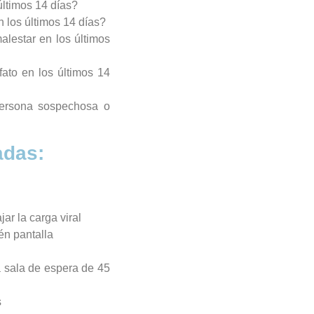
 últimos 14 días?
n los últimos 14 días?
lestar en los últimos
fato en los últimos 14
persona sospechosa o
adas:
ar la carga viral
én pantalla
a sala de espera de 45
s