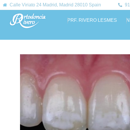
Calle Viriato 24 Madrid, Madrid 28010 Spain
91
PRF. RIVERO LESMES
N