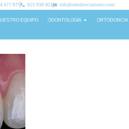
4 477 875
915 938 901
info@ortodonciarivero.com
UESTRO EQUIPO
ODONTOLOGÍA
ORTODONCIA