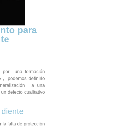
ento para
lte
l por una formación
e , podemos definirlo
neralización a una
un defecto cualitativo
 diente
la falta de protección