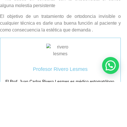
alguna molestia persistente
El objetivo de un tratamiento de ortodoncia invisible o
cualquier técnica es darle una buena función al paciente y
como consecuencia la estética que demanda .
Profesor Rivero Lesmes
El Prof. Juan Carlos Rivero Lesmes es médico estomatólogo,
pionero en España y primer profesor universitario en impartir la
técnica Invisalign. Con más de 40 años de ejercicio profesional,
ha dedicado su carrera a la ortodoncia, la docencia
universitaria y la investigación clínica, siendo reconocido como
una eminencia en ortodoncia invisible en España y Europa.
Premios: Excelencia Clínica y Académica (2024), Premio A TU
SALUD, a la Innovación en Ortodoncia Invisible, Transparente