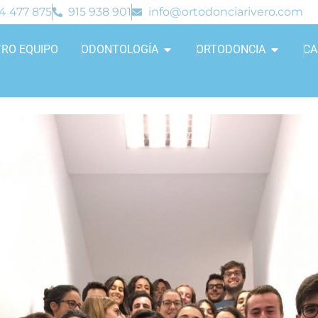
4 477 875
915 938 901
info@ortodonciarivero.com
RO EQUIPO
ODONTOLOGÍA
ORTODONCIA
CA